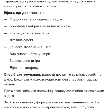
страждає від сухості шкіри під час клімаксу та для жінок зі
зморшкуватою та в’ялою шкірою.
Ефект, що досягається:
Схуднення та антицелюлітна дія
Боротьба з набряками та пастозністю
Тонізація та регенерація
Ліфтинг-ефект
Глибоке зволоження шкіри
Вирівнювання тону шкіри
Заспокоєння шкіри
Ефект антистресу
Спосіб застосування:
нанести достатню кількість засобу на
шкіру. Виконати масаж, використовуючи спеціальні масажні
техніки.
При масажі обличчя наприкінці сеансу засіб обов’язково змити
водою.
Засіб має оновлену формулу з пізнім вивільненням олії. На
початку масажу крем ніби провалюється, але поступово