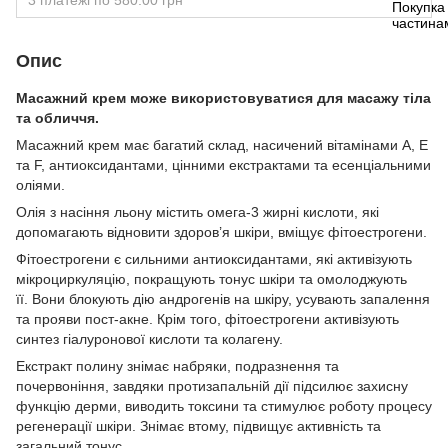
3 платежі по 580.00 грн
Опис
Масажний крем може використовуватися для масажу тіла
та обличчя.
Масажний крем має багатий склад, насичений вітамінами А, Е
та F, антиоксидантами, цінними екстрактами та есенціальними
оліями.
Олія з насіння льону містить омега-3 жирні кислоти, які
допомагають відновити здоров’я шкіри, вміщує фіто­естрогени.
Фітоестрогени є сильними антиоксидантами, які активізують
мікроциркуляцію, покращують тонус шкіри та омолоджують
її. Вони блокують дію андрогенів на шкіру, усувають запалення
та прояви пост-акне. Крім того, фітоестрогени активізують
синтез гіалуронової кислоти та колагену.
Екстракт полину знімає набряки, подразнення та
почервоніння, завдяки протизапальній дії підсилює захисну
функцію дерми, виводить токсини та стимулює роботу процесу
регенерації шкіри. Знімає втому, підвищує активність та
загальний тонус.