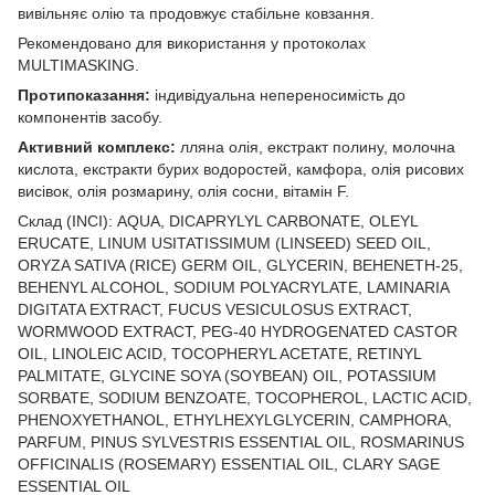
вивільняє олію та продовжує стабільне ковзання.
Рекомендовано для використання у протоколах
MULTIMASKING.
Протипоказання:
індивідуальна непереносимість до
компонентів засобу.
Активний комплекс:
лляна олія, екстракт полину, молочна
кислота, екстракти бурих водоростей, камфора, олія рисових
висівок, олія розмарину, олія сосни, вітамін F.
Склад (INCI): AQUA, DICAPRYLYL CARBONATE, OLEYL
ERUCATE, LINUM USITATISSIMUM (LINSEED) SEED OIL,
ORYZA SATIVA (RICE) GERM OIL, GLYCERIN, BEHENETH-25,
BEHENYL ALCOHOL, SODIUM POLYACRYLATE, LAMINARIA
DIGITATA EXTRACT, FUCUS VESICULOSUS EXTRACT,
WORMWOOD EXTRACT, PEG-40 HYDROGENATED CASTOR
OIL, LINOLEIC ACID, TOCOPHERYL ACETATE, RETINYL
PALMITATE, GLYCINE SOYA (SOYBEAN) OIL, POTASSIUM
SORBATE, SODIUM BENZOATE, TOCOPHEROL, LACTIC ACID,
PHENOXYETHANOL, ETHYLHEXYLGLYCERIN, CAMPHORA,
PARFUM, PINUS SYLVESTRIS ESSENTIAL OIL, ROSMARINUS
OFFICINALIS (ROSEMARY) ESSENTIAL OIL, CLARY SAGE
ESSENTIAL OIL