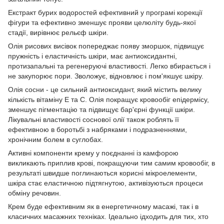
Екстракт бурих водоростей ефективний у програмі корекції
фігури та ефективно зменшує прояви целюліту будь-якої
стадії, вирівнює рельєф шкіри.
Олія рисових висівок попереджає появу зморшок, підвищує
пружність і еластичність шкіри, має антиоксидантні,
протизапальні та регенеруючі властивості. Легко вбирається і
не закупорює пори. Зволожує, відновлює і пом'якшує шкіру.
Олія сосни - це сильний антиоксидант, який містить велику
кількість вітаміну Е та С. Олія покращує кровообіг епідермісу,
зменшує пігментацію та підвищує бар'єрні функції шкіри.
Лікувальні властивості соснової олії також роблять її
ефективною в боротьбі з набряками і подраз­неннями,
хронічним болем в суглобах.
Активні компоненти крему у поєднанні із камфорою
викликають приплив крові, покращуючи тим самим кровообіг, в
результаті швидше поглинаються корисні мікроелементи,
шкіра стає еластичною підтягнутою, активізуються процеси
обміну речовин.
Крем буде ефективним як в енергетичному масажі, так і в
класичних масажних техніках. Ідеально ідходить для тих, хто