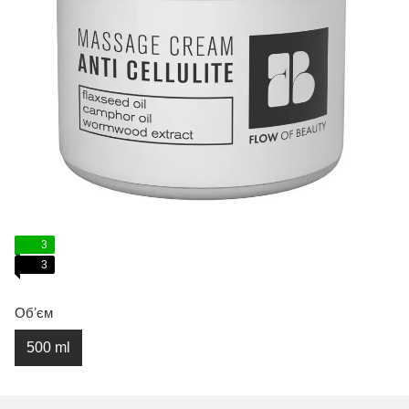
3
3
Обʼєм
500 ml