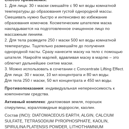
1. Для лица: 30 г маски смешайте с 90 мл воды комнатной
температуры до образования густой однородной массы.
Смешивать нужно быстро и интенсивно во избежание
образования комочков. Косметическим шпателем маска
накладывается на подготовленное очищенное лицо по
массажным линиям.
2. Для тела разведите 250 г маски 500 мл воды комнатной
температуры. Тщательно размешайте до получения
однородной пасты. Сразу нанесите маску на тело с помощью
шпателя. Накройте марлей, вдавливая маску в марлю – это
облегчит дальнейшее снятие маски.
3. Можно использовать в сочетании с Concentrate Lifting Effect.
Для лица: 30 г маски, 10 мл концентрата и 80 мл воды.
Для тела 250 г маски, 50 мл концентрата и 450 мл воды.
Противопоказания
: индивидуальная непереносимость к
компонентам средства.
Активный комплекс
: диатомовая земля, порошок
спирулины, коралловидные водоросли, каолин.
Состав (INCI): DIATOMACEOUS EARTH, ALGIN, CALCIUM
SULFATE, TETRASODIUM PYROPHOSPHATE, KAOLIN,
SPIRULINA PLATENSIS POWDER, LITHOTHAMNIUM