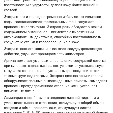
восстановлению упругости, делает кожу более нежной и
светлой.
Экстракт роз и трав одновременно избавляет от излишков
воды, восстанавливает гормональный фон, запускает
процессы жиросжигания. Экстракт розы обладает высоким
содержанием антоцианов – пигментов с выраженным
антиоксидантным действием, способных восстанавливать
сосудистые стенки и кровообращение в коже.
Экстракт конского каштана оказывает сосудоукрепляющее
действие, улучшает проницаемость капилляров.
Арника помогает уменьшить проявление сосудистой сеточки
при куперозе, справиться с акне, успокоить чувствительную
кожу, а также эффективно устранить кровоподтеки, отеки,
темные круги под глазами. Экстракт цветков арники горной
обнаруживает сильные антиоксидантные приветы, замедляет
процессы преждевременного старения кожи, устраняет
пигментные пятна.
Ламинария способствует выведению лишней жидкости и
уменьшает жировые отложения, стимулирует общий обмен
веществ и обмен веществ кожи, стимулирует синтез
витаминов D, E, B, PP, нормализует микроэлементный баланс.