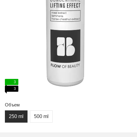
3
3
Объем
250 ml
500 ml