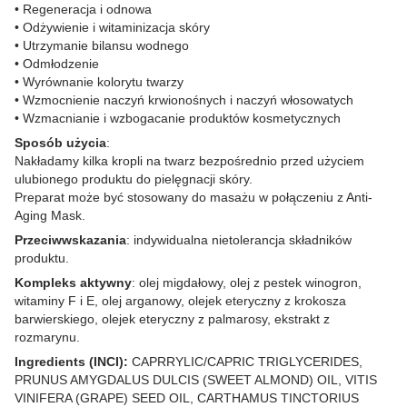
• Regeneracja i odnowa
• Odżywienie i witaminizacja skóry
• Utrzymanie bilansu wodnego
• Odmłodzenie
• Wyrównanie kolorytu twarzy
• Wzmocnienie naczyń krwionośnych i naczyń włosowatych
• Wzmacnianie i wzbogacanie produktów kosmetycznych
Sposób użycia
:
Nakładamy kilka kropli na twarz bezpośrednio przed użyciem
ulubionego produktu do pielęgnacji skóry.
Preparat może być stosowany do masażu w połączeniu z Anti-
Aging Mask.
Przeciwwskazania
: indywidualna nietolerancja składników
produktu.
Kompleks aktywny
: olej migdałowy, olej z pestek winogron,
witaminy F i E, olej arganowy, olejek eteryczny z krokosza
barwierskiego, olejek eteryczny z palmarosy, ekstrakt z
rozmarynu.
Ingredients (INCI):
CAPRRYLIC/CAPRIC TRIGLYCERIDES,
PRUNUS AMYGDALUS DULCIS (SWEET ALMOND) OIL, VITIS
VINIFERA (GRAPE) SEED OIL, CARTHAMUS TINCTORIUS