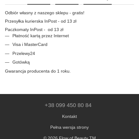
Odbiór własny z naszego sklepu - gratis!
Przesyłka kurierska InPost - od 13 zł
Paczkomaty InPost - od 13 zł
Płatność kartą przez Internet
Visa i MasterCard
Przelewy24
Gotówką
Gwarancja producenta do 1 roku.
+38 099 450 80 84
Kontakt
Pełna wersja strony
© 2026 Flow of Beauty TM