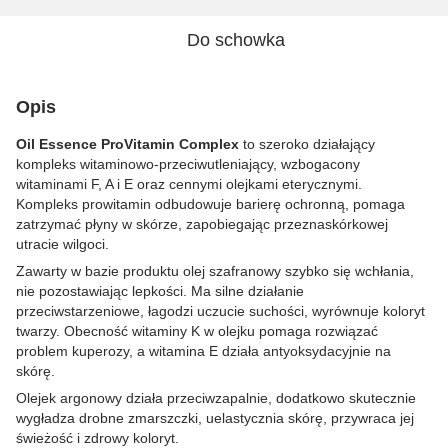
Do schowka
Opis
Oil Essenсe ProVitamin Complex
to szeroko działający
kompleks witaminowo-przeciwutleniający, wzbogacony
witaminami F, A i E oraz cennymi olejkami eterycznymi.
Kompleks prowitamin odbudowuje barierę ochronną, pomaga
zatrzymać płyny w skórze, zapobiegając przeznaskórkowej
utracie wilgoci.
Zawarty w bazie produktu olej szafranowy szybko się wchłania,
nie pozostawiając lepkości. Ma silne działanie
przeciwstarzeniowe, łagodzi uczucie suchości, wyrównuje koloryt
twarzy. Obecność witaminy K w olejku pomaga rozwiązać
problem kuperozy, a witamina E działa antyoksydacyjnie na
skórę.
Olejek argonowy działa przeciwzapalnie, dodatkowo skutecznie
wygładza drobne zmarszczki, uelastycznia skórę, przywraca jej
świeżość i zdrowy koloryt.