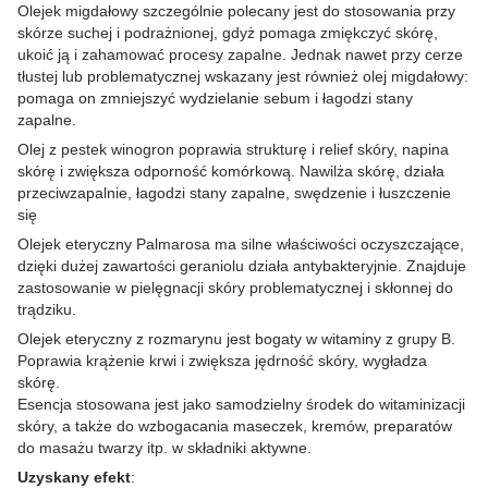
Olejek migdałowy szczególnie polecany jest do stosowania przy
skórze suchej i podrażnionej, gdyż pomaga zmiękczyć skórę,
ukoić ją i zahamować procesy zapalne. Jednak nawet przy cerze
tłustej lub problematycznej wskazany jest również olej migdałowy:
pomaga on zmniejszyć wydzielanie sebum i łagodzi stany
zapalne.
Olej z pestek winogron poprawia strukturę i relief skóry, napina
skórę i zwiększa odporność komórkową. Nawilża skórę, działa
przeciwzapalnie, łagodzi stany zapalne, swędzenie i łuszczenie
się
Olejek eteryczny Palmarosa ma silne właściwości oczyszczające,
dzięki dużej zawartości geraniolu działa antybakteryjnie. Znajduje
zastosowanie w pielęgnacji skóry problematycznej i skłonnej do
trądziku.
Olejek eteryczny z rozmarynu jest bogaty w witaminy z grupy B.
Poprawia krążenie krwi i zwiększa jędrność skóry, wygładza
skórę.
Esencja stosowana jest jako samodzielny środek do witaminizacji
skóry, a także do wzbogacania maseczek, kremów, preparatów
do masażu twarzy itp. w składniki aktywne.
Uzyskany efekt
: