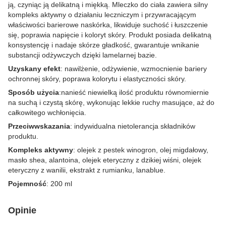
ją, czyniąc ją delikatną i miękką. Mleczko do ciała zawiera silny
kompleks aktywny o działaniu leczniczym i przywracającym
właściwości barierowe naskórka, likwiduje suchość i łuszczenie
się, poprawia napięcie i koloryt skóry. Produkt posiada delikatną
konsystencję i nadaje skórze gładkość, gwarantuje wnikanie
substancji odżywczych dzięki lamelarnej bazie.
Uzyskany efekt
: nawilżenie, odżywienie, wzmocnienie bariery
ochronnej skóry, poprawa kolorytu i elastyczności skóry.
Sposób użycia
:nanieść niewielką ilość produktu równomiernie
na suchą i czystą skórę, wykonując lekkie ruchy masujące, aż do
całkowitego wchłonięcia.
Przeciwwskazania
: indywidualna nietolerancja składników
produktu.
Kompleks aktywny
: olejek z pestek winogron, olej migdałowy,
masło shea, alantoina, olejek eteryczny z dzikiej wiśni, olejek
eteryczny z wanilii, ekstrakt z rumianku, lanablue.
Pojemność
: 200 ml
Opinie