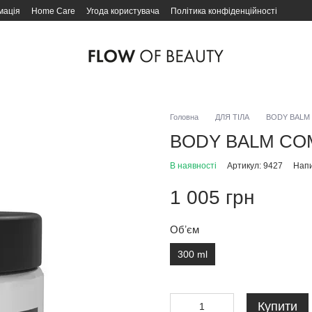
мація
Home Care
Угода користувача
Політика конфіденційності
Головна
ДЛЯ ТІЛА
BODY BALM 
BODY BALM COM
В наявності
Артикул: 9427
Напи
1 005 грн
Обʼєм
300 ml
Купити