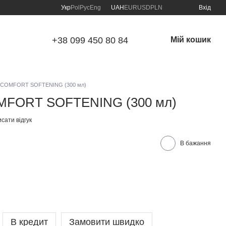
Укр
Pol
Рус
Eng
UAH
EUR
USD
PLN
Вхід
+38 099 450 80 84
Мій кошик
COMFORT SOFTENING (300 мл)
FORT SOFTENING (300 мл)
сати відгук
В бажання
В кредит
Замовити швидко