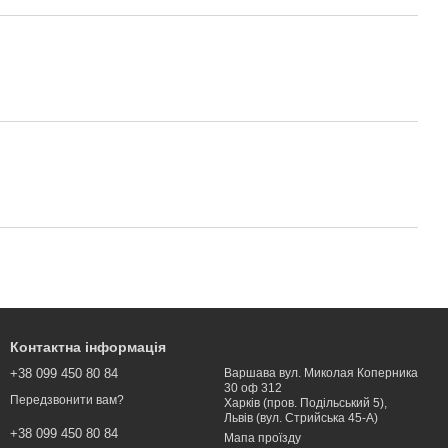
Контактна інформація
+38 099 450 80 84
Варшава вул. Миколая Коперника
30 оф 312
Передзвонити вам?
Харків (пров. Подільський 5),
Львів (вул. Стрийська 45-А)
+38 099 450 80 84
Мапа проїзду